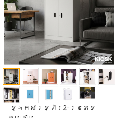
​ ទូឯកសារទ្វារ2-ប្រភេទ
កណ្តាល