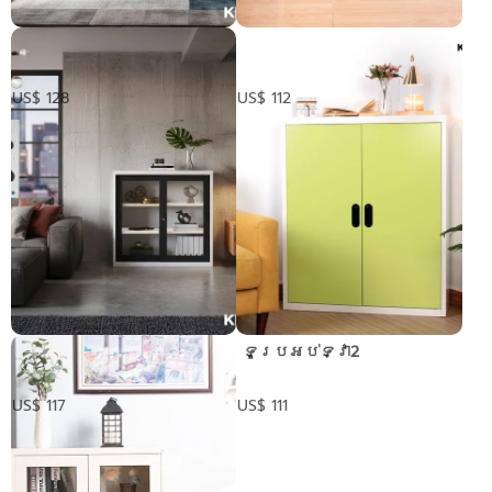
ទូទ្វារ2
​ ទូទ្វាររុញ 3 ហ្វីត
US$ 128
US$ 112
ទូទ្វាររុញញ្ចក់ 3 ហ្វីត
​ ទូប្រអប់ទ្វា2
US$ 117
US$ 111