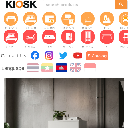
បន្ទប់ទទួលភ្ញៀវ
បន្ទប់គេង
ផ្ទះបាយ
បន្ទប់ធ្វើការ
បន្ទប់កុមារ
សួន
យានដ
គ្រែ
គ្រែដែលអាចលៃតម្រូវបាន។
ពូក
តុរប្យួរខោឤវ
គណៈរដ្ឋមន្រ្តី
តុ
Contact Us:
E-Catalog
Language: