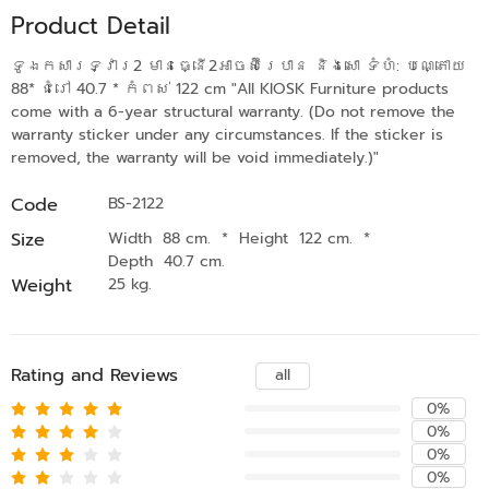
Product Detail
ទូឯកសារទ្វារ2 មានធ្នើ2អាចស៊ីរេបាន និងសោ ទំហំ: បណ្តោយ
88* ជំរៅ 40.7 * កំពស់ 122 cm "All KIOSK Furniture products
come with a 6-year structural warranty. (Do not remove the
warranty sticker under any circumstances. If the sticker is
removed, the warranty will be void immediately.)"
Code
BS-2122
Size
Width 88 cm.
*
Height 122 cm.
*
Depth 40.7 cm.
Weight
25 kg.
Rating and Reviews
all
0%
0%
0%
0%