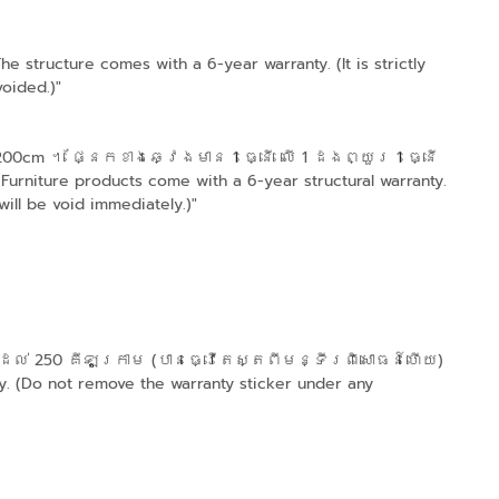
 structure comes with a 6-year warranty. (It is strictly
voided.)"
0cm ។ ផ្នែកខាងឆ្វេងមាន 1 ធ្នើ លើ 1 ដងព្យួរ 1 ធ្នើ
iture products come with a 6-year structural warranty.
ill be void immediately.)"
ដល់ 250 គីឡូក្រាម (បានធ្វើតេស្តពីមន្ទីរពិសោធន៍ហើយ)
. (Do not remove the warranty sticker under any