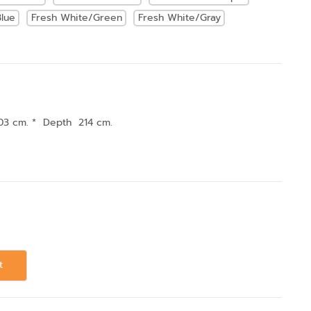
lue
Fresh White/Green
Fresh White/Gray
03 cm. * Depth 214 cm.
t