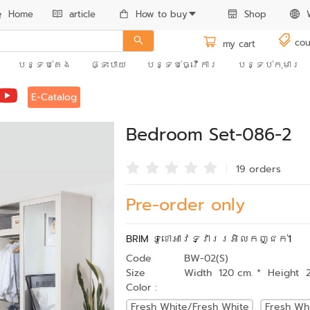
Home
article
How to buy
Shop
cou
my cart
បន្ទប់គេង
ផ្ទះបាយ
បន្ទប់ធ្វើការ
បន្ទប់កុមារ
E-Catalog
Bedroom Set-086-2
19 order
s
Pre-order only
BRIM ទូខោអាវទ្វាររអិលកញ្ជក់1
Code
BW-02(S)
Size
Width 120 cm. * Height 
Color :
Fresh White/Fresh White
Fresh Wh