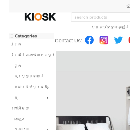
បន្ទប់ទទួលភ្ញៀវ
Categories
Contact Us:
គ្រែ
គ្រែដែលអាចលៃតម្រូវបាន។
ពូក
តុរប្យួរខោឤវ
គណៈរដ្ឋមន្រ្តី
តុ
កៅអីមួយ
សាឡុង
ផ្ទះបាយ