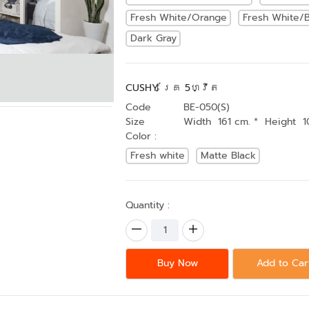
Fresh White/Orange
Fresh White/B
Dark Gray
CUSHY គ្រែ 5ហ្វីត
Code
BE-050(S)
Size
Width 161 cm. * Height 1
Color :
Fresh white
Matte Black
Quantity :
Buy Now
Add to Car