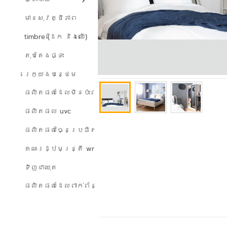
មានសុវត្ថិភាព
timbre (ដែក និងឈើ)
តុបតែងផ្ទះ
រេក្យងបន្ថេម
ផលិតផលដែលមិនប៉ះពាល់ដល់បរិស្ថាន
ផលិតផល uvc
ផលិតផលច្នៃប្រឌិត
គណៈរដ្ឋមន្ត្រី wreath
ទិញជាឈុត
ផលិតផលដែលពាក់ព័ន្ធ