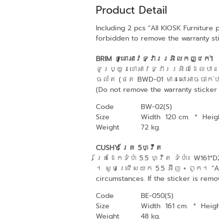
Product Detail
Including 2 pcs "All KIOSK Furniture
forbidden to remove the warranty stic
BRIM ទូខោអាវទ្វាររអិលកញ្ជក់1
ទូរប្យួរខោអាវទ្វាររអិលដែលបានបំប
ចល័ត (ថត BWD-01 មានសោអាចចាក់បានសម
(Do not remove the warranty sticker 
Code
BW-02(S)
Size
Width 120 cm.
*
Heig
Weight
72 kg.
CUSHY គ្រែ 5ហ្វីត
គ្រែដែកទំហំ 5.5 ហ្វីត ទំហំ៖ W16
។ សូមជ្រើសយក 5.5 អ៊ីញ + ពូក។ "All K
circumstances. If the sticker is remo
Code
BE-050(S)
Size
Width 161 cm.
*
Heig
Weight
48 kg.