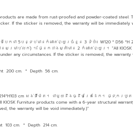
 products are made from rust-proofed and powder-coated steel. The
ker. If the sticker is removed, the warranty will be immediately 
ែកជា 5បន្ទប់មានកំណាត់ព្យួរចំនួន 3 ទំហំ៖ W120 * D56 *H 20
្រាប់លក់) ។ ផ្នែកខាងស្តាំមាន 2 កំណាត់ព្យួរ។ "All KIOSK Furn
under any circumstances. If the sticker is removed, the warranty w
ht 200 cm.
*
Depth 56 cm.
1*D214*H103 cm សង់ទីម៉ែត។ ជាមួយនឹងធ្នឹមគ្រែដែក។ ផ្ទុករហូត
IOSK Furniture products come with a 6-year structural warranty
ved, the warranty will be void immediately.)"
ht 103 cm.
*
Depth 214 cm.