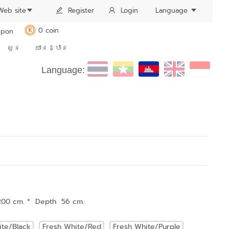
Web site
Register
Login
Language
0 coin
pon
K
សួន
យានដ្ឋាន
Language:
200 cm. * Depth 56 cm.
ite/Black
Fresh White/Red
Fresh White/Purple