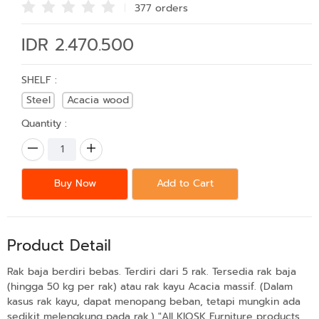
377 order
s
IDR 2.470.500
SHELF :
Steel
Acacia wood
Quantity :
Buy Now
Add to Cart
Product Detail
Rak baja berdiri bebas. Terdiri dari 5 rak. Tersedia rak baja
(hingga 50 kg per rak) atau rak kayu Acacia massif. (Dalam
kasus rak kayu, dapat menopang beban, tetapi mungkin ada
sedikit melengkung pada rak.) "All KIOSK Furniture products