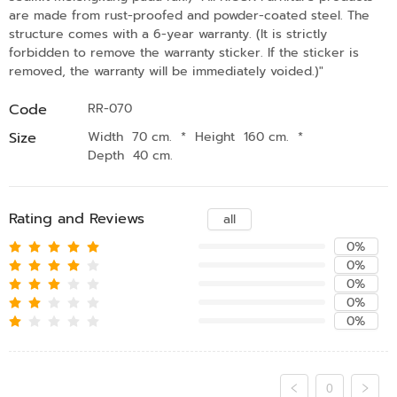
are made from rust-proofed and powder-coated steel. The
structure comes with a 6-year warranty. (It is strictly
forbidden to remove the warranty sticker. If the sticker is
removed, the warranty will be immediately voided.)"
Code
RR-070
Size
Width 70 cm.
*
Height 160 cm.
*
Depth 40 cm.
Rating and Reviews
all
0%
0%
0%
0%
0%
0