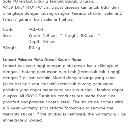
Sofa PU lembut untuk 2 tempat duduk. Ukuran:
W159*D95*H110*H47 cm. Dapat disesuaikan untuk tidur dan
dilengkapi dengan lubang cangkir. Garansi struktur selama 2
tahun / garansi kulit selama 1 tahun.
Code
ACE-03
Size
Width 159 cm.
*
Height 100 cm.
*
Depth 95 cm.
Weight
110 kg.
Lemari Pakaian Pintu Geser Kaca - Ropa
Lemari pakaian tinggi dengan pintu geser kaca, dilengkapi
dengan 1 batang gantungan dan 1 rak (termasuk kaki tinggi)
dengan 2 pilihan cermin. Model dengan harga yang sama
(kaca berlapis atau cermin) termasuk batang gantungan
pakaian yang dapat menopang seluruh ruang, 1 lembar dapat
dilepas. All KIOSK Furniture products are made from rust-
proofed and powder-coated steel. The structure comes with
a 6-year warranty. (It is strictly forbidden to remove the
warranty sticker. If the sticker is removed, the warranty will be
immediately voided.