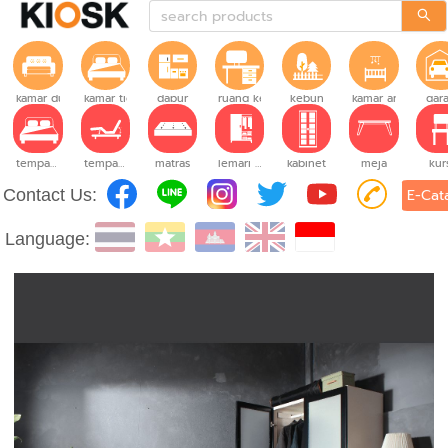
kamar duduk
kamar tidur
dapur
ruang kerja
kebun
kamar anak-anak
gara
tempat tidur
tempat tidur yang dapat disesuaikan
matras
lemari pakaian
kabinet
meja
kur
Contact Us:
E-Cat
Language: