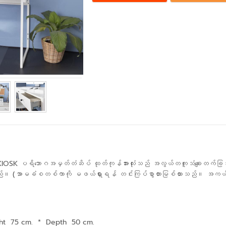
ဲ "KIOSK ပရိဘောဂအမှတ်တံဆိပ် ထုတ်ကုန်အားလုံးသည် အလွယ်တကူသံချေးတက်ခြင်
။ (အာမခံစတစ်ကာကို မဖယ်ရှားရန် တင်းကြပ်စွာတားမြစ်ထားသည်။ အကယ်၍ 
ht 75 cm.
*
Depth 50 cm.