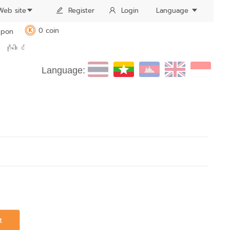
Web site
Register
Login
Language
0 coin
pon
K
ဂိုဒေါင်
Language:
t