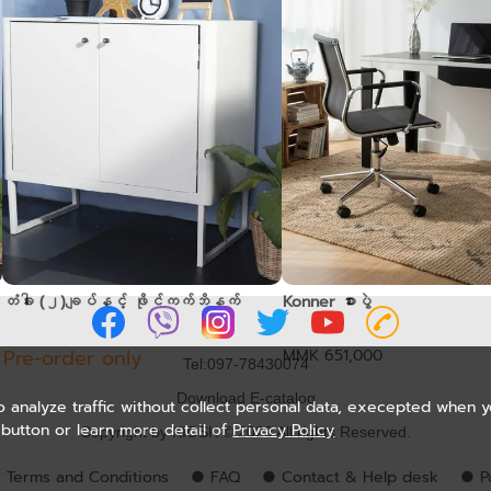
တံခါး (၂)ချပ်နှင့် ဖိုင်ကက်ဘိနက်
Konner စားပွဲ
Pre-order only
MMK 651,000
Tel:097-78430074
Download E-catalog
o analyze traffic without collect personal data, execepted when 
button or learn more detail of
Privacy Policy
Copyright by KIOSK © 2020 All rights Reserved.
 Terms and Conditions
● FAQ
● Contact & Help desk
● P