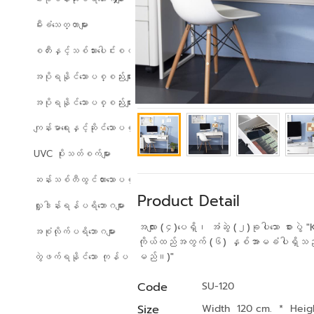
မီးခံသေတ္တာများ
စတီးနှင့်သစ်သားပေါင်းစပ်ထားသော ပရိဘောဂများ
အပိုရနိုင်သောပစ္စည်းများ
အပိုရနိုင်သောပစ္စည်းများ
ကျန်းမာရေးနှင့်ဆိုင်သောပစ္စည်းများ
UVC ပိုးသတ်စက်များ
ဆန်းသစ်တီထွင်ထားသောပစ္စည်းများ
Product Detail
လှူဒါန်းရန်ပရိဘောဂများ
အလျား (၄)ပေရှိ၊ အံဆွဲ (၂)ခုပါသော စားပွ
အစုံလိုက်ပရိဘောဂများ
ကိုယ်ထည်အတွက် (၆) နှစ်အာမခံပါရှိသည်
မည်။)"
တွဲဖက်ရနိုင်သော ကုန်ပစ္စည်းများ
Code
SU-120
Size
Width 120 cm.
*
Heig