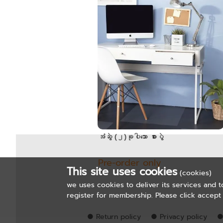
အံဆွဲ (၂)ခုပါသော စားပွဲ
Pre-order only
This site uses cookies
(cookies)
we uses cookies to deliver its services and t
register for membership. Please click accept 
● Return policy
● Privacy policy
●