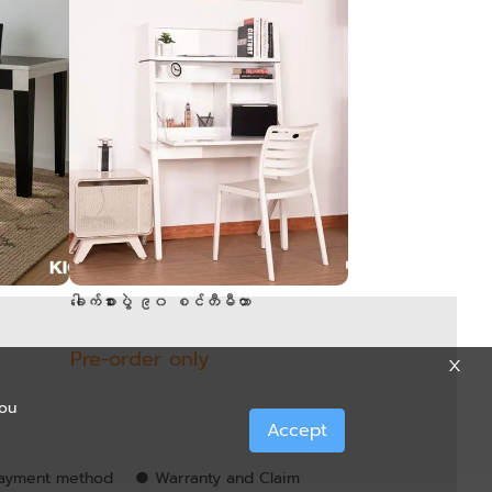
ခေါက်စားပွဲ ၉၀ စင်တီမီတာ
Pre-order only
you
Accept
ayment method
● Warranty and Claim