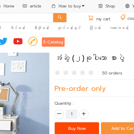
Home
article
How to buy
Shop
cou
my cart
း
အိပ်ခန်း
မီးဖိုခန်း
လုပ်ငန်းခွင်
ခြံဝန်း
ကလေးအခန်း
E-Catalog
အံဆွဲ (၂)ခုပါသော စားပွဲ
50 order
s
Pre-order only
Quantity :
Buy Now
Add to Car