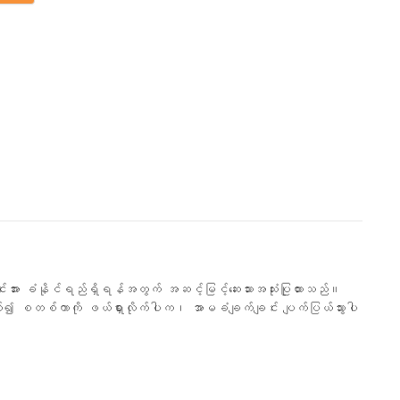
းအား ခံနိုင်ရည်ရှိရန်အတွက် အဆင့်မြင့်ဆေးသားအသုံးပြုထားသည်။
စတစ်ကာကို ဖယ်ရှားလိုက်ပါက၊ အာမခံချက်ချင်း ပျက်ပြယ်သွားပါ