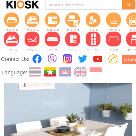
ဧည့်ခန်း
အိပ်ခန်း
မီးဖိုခန်း
လုပ်ငန်းခွင်
ခြံဝန်း
ကလေးအခန်း
ဂိုဒေ
ကုတင်များ
နိမ့်/မြင့်ချိန်ညှိနိုင်သော ကုတင်များ
မွေ့ယာများ
အဝတ်အစားဗီဒိုများ
ကက်ဘိနက်ဗီဒိုများ
စားပွဲများ
Contact Us:
E-Cat
Language: