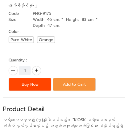
နောက်မှီထိုင်ခုံ-၂
Code
PNG-9175
Size
Width 46 cm. * Height 83 cm. *
Depth 47 cm.
Color :
Pure White
Orange
Quantity :
Buy Now
Add to Cart
Product Detail
ပရိဘောဂပစ္စည်း (၅)မျိုးပါဝင်သည်။ "KIOSK ပရိဘောဂအမှတ်
တံဆိပ် ထုတ်ကုန်အားလုံးသည် အလွယ်တကူသံချေးတက်ခြင်းအား ခံနိုင်ရည်ရှိ