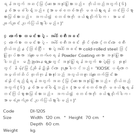
ရန်အတွက် အဆင့်မြင့်ဆေးသားအသုံးပြုထားသည်။ ကိုယ်ထည်အတွက် (၆)
နှစ်အာမခံပါရှိသည်။ (အာမခံစတစ်ကာကို မဖယ်ရှားရန် တင်းကြပ်စွာ
တားမြစ်ထားသည်။ အကယ်၍ စတစ်ကာကို ဖယ်ရှားလိုက်ပါက၊ အာမခံ
ချက်ချင်း ပျက်ပြယ်သွားပါမည်။)"
၄ ယောက်စား ထမင်းစားပွဲ - အပေါ်စတီးအခင်း
၄ ယောက်စား ထမင်းစားပွဲ - အပေါ်စတီးအခင်း ခိုင်ခံ့တောင့်တင်းသော စတီး
ကိုယ်ထည်နှင့်ဖြစ်ပြီး၊ စားပွဲအပေါ်အခင်းအား cold-rolled steel ဖြင့်
ပြုလုပ်ထားကာ သံချေးမတက်စေရန် Powder Coating ဆေးသား အသုံးပြုထား
ပါသည်။ မညီညာသောနေရာများတွင် အသုံးပြုရန်အတွက် စားပွဲခြေ ၄ ခုလုံး
တွင် နိမ့်/မြင့်ချိန်ညှိနိုင်သော ဘုများပါ၀င်သည်။ "KIOSK ပရိဘောဂ
အမှတ်တံဆိပ် ထုတ်ကုန်အားလုံးသည် အလွယ်တကူသံချေးတက်ခြင်းအား
ခံနိုင်ရည်ရှိရန်အတွက် အဆင့်မြင့်ဆေးသားအသုံးပြုထားသည်။ ကိုယ်ထည်
အတွက် (၆) နှစ်အာမခံပါရှိသည်။ (အာမခံစတစ်ကာကို မဖယ်ရှားရန်
တင်းကြပ်စွာတားမြစ်ထားသည်။ အကယ်၍ စတစ်ကာကို ဖယ်ရှားလိုက်ပါက၊
အာမခံချက်ချင်း ပျက်ပြယ်သွားပါမည်။)"
Code
DI-120S
Size
Width 120 cm.
*
Height 70 cm.
*
Depth 60 cm.
Weight
kg.