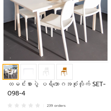
ထမင်းစားပွဲ ပရိဘောဂအစုံလိုက် SET-
098-4
239 order
s