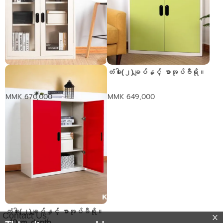
မှန်တံခါး(၂)ချပ်နှင့် စာအုပ်
တံခါး(၂)ချပ်နှင့် စာအုပ်ဗီရို။
ဗီရို
MMK 670,000
MMK 649,000
တံခါး(၂)ချပ်နှင့် စာအုပ်ဗီရို။
Contact Us:
-40cm. depth