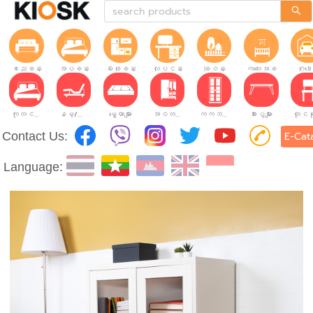
ဧည့်ခန်း
အိပ်ခန်း
မီးဖိုခန်း
လုပ်ငန်းခွင်
ခြံဝန်း
ကလေးအခန်း
ဂိုဒေ
ကုတင်များ
နိမ့်/မြင့်ချိန်ညှိနိုင်သော ကုတင်များ
မွေ့ယာများ
အဝတ်အစားဗီဒိုများ
ကက်ဘိနက်ဗီဒိုများ
စားပွဲများ
Contact Us:
E-Cat
Language: