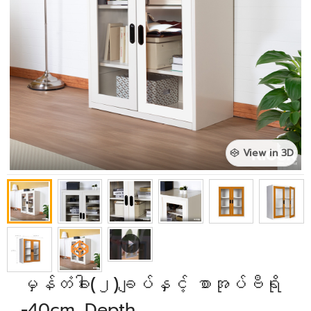
View in 3D
မှန်တံခါး(၂)ချပ်နှင့် စာအုပ်ဗီရို
-40cm. Depth