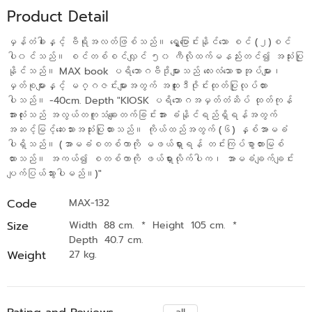
Product Detail
မှန်တံခါးနှင့် ဗီရိုအလတ်ဖြစ်သည်။ ရွှေ့ပြောင်းနိုင်သော စင် (၂)စင်
ပါ၀င်သည်။ စင်တစ်စင်လျှင် ၅၀ ကီလိုထက်မနည်းတင်၍ အသုံးပြု
နိုင်သည်။ MAX book ပရိဘောဂဗီဒိုများသည် လေးလံသောစာအုပ်များ၊
မှတ်စုများနှင့် မဂ္ဂဇင်းများအတွက် အထူးဒီဇိုင်းထုတ်ပြုလုပ်ထား
ပါသည်။ -40cm. Depth "KIOSK ပရိဘောဂအမှတ်တံဆိပ် ထုတ်ကုန်
အားလုံးသည် အလွယ်တကူသံချေးတက်ခြင်းအား ခံနိုင်ရည်ရှိရန်အတွက်
အဆင့်မြင့်ဆေးသားအသုံးပြုထားသည်။ ကိုယ်ထည်အတွက် (၆) နှစ်အာမခံ
ပါရှိသည်။ (အာမခံစတစ်ကာကို မဖယ်ရှားရန် တင်းကြပ်စွာတားမြစ်
ထားသည်။ အကယ်၍ စတစ်ကာကို ဖယ်ရှားလိုက်ပါက၊ အာမခံချက်ချင်း
ပျက်ပြယ်သွားပါမည်။)"
Code
MAX-132
Size
Width 88 cm.
*
Height 105 cm.
*
Depth 40.7 cm.
Weight
27 kg.