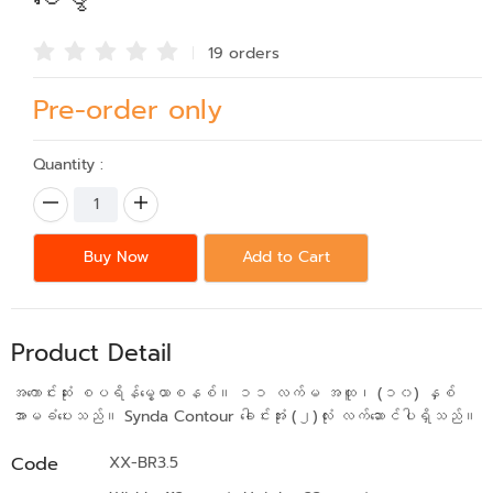
19 order
s
Pre-order only
Quantity :
Buy Now
Add to Cart
Product Detail
အကောင်းဆုံး စပရိန်မွေ့ယာစနစ်။ ၁၁ လက်မ အထူ၊ (၁၀) နှစ်
အာမခံပေးသည်။ Synda Contour ခေါင်းအုံး (၂)လုံး လက်ဆောင်ပါရှိသည်။
Code
XX-BR3.5