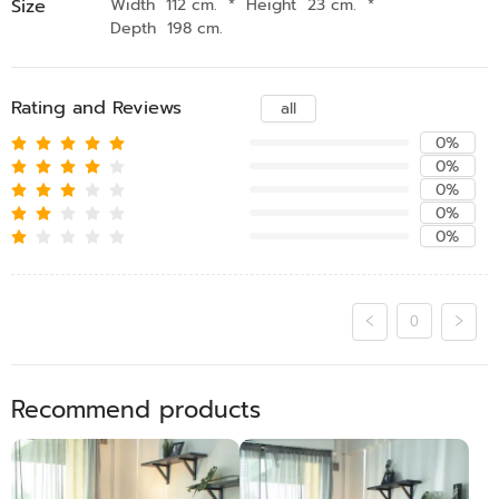
Size
Width 112 cm.
*
Height 23 cm.
*
Depth 198 cm.
Rating and Reviews
all
0%
0%
0%
0%
0%
0
Recommend products