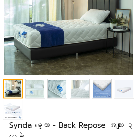
Synda မွေ့ယာ - Back Repose အလျား ၃
ပေခွဲ