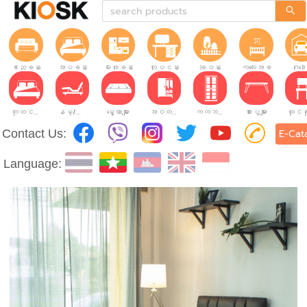
ဧည့်ခန်း
အိပ်ခန်း
မီးဖိုခန်း
လုပ်ငန်းခွင်
ခြံဝန်း
ကလေးအခန်း
ဂိုဒေ
ကုတင်များ
နိမ့်/မြင့်ချိန်ညှိနိုင်သော ကုတင်များ
မွေ့ယာများ
အဝတ်အစားဗီဒိုများ
ကက်ဘိနက်ဗီဒိုများ
စားပွဲများ
Contact Us:
E-Cat
Language: