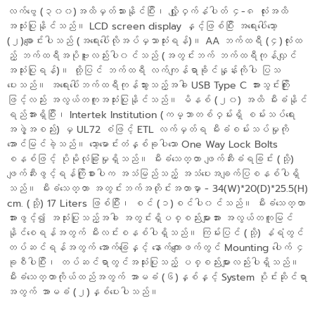
လက်ဗွေ (၃၀၀)အထိမှတ်သားနိုင်ပြီး၊ လျှို့ဝှက်နံပါတ် ၄-၈ လုံးအထိ
အသုံးပြုနိုင်သည်။ LCD screen display နှင့်ဖြစ်ပြီး အရေးပေါ်သော့
(၂)ချောင်းပါသည် (အရေးပေါ်လိုအပ်မှသာသုံးရန်)။ AA ဘက်ထရီ (၄)လုံးထ
ည့် ဘက်ထရီအပိုဗူးလည်းပါ၀င်သည် (အတွင်းဘက် ဘက်ထရီကုန်လျှင်
အသုံးပြုရန်)။ ထို့ပြင် ဘက်ထရီ လက်ကျန်ရာခိုင်နှုန်းကိုပါ ပြသ
ပေးသည်။ အရေးပေါ်ဘက်ထရီကုန်သွားသည့်အခါ USB Type C အားသွင်းကြိုး
ဖြင့်လည်း အလွယ်တကူအသုံးပြုနိုင်သည်။ မိနစ် (၂၀) အထိ မီးခံနိုင်
ရည်အားရှိပြီး၊ Intertek Institution (ကမ္ဘာတစ်ဝှမ်းရှိ စမ်းသပ်ရေး
အဖွဲ့အစည်း) မှ UL72 စံဖြင့် ETL လက်မှတ်ရ မီးခံစမ်းသပ်မှုကို
အောင်မြင်ခဲ့သည်။ သော့မောင်းတံနှစ်ခုပါသော One Way Lock Bolts
စနစ်ဖြင့် ပိုမိုလုံခြုံမှုရှိသည်။ မီးခံသေတ္တာ ဖျက်ဆီးခံရခြင်း (သို့)
ဖျက်ဆီးဖွင့်ရန်ကြိုစားပါက အသံမြည်သည့် အသံပေးအချက်ပြစနစ်ပါရှိ
သည်။ မီးခံသေတ္တာ အတွင်းဘက်အတိုင်းအတာမှာ - 34(W)*20(D)*25.5(H)
cm. (သို့) 17 Liters ဖြစ်ပြီး၊ စင် (၁)စင်ပါ၀င်သည်။ မီးခံသေတ္တာ
အားဖွင့်၍ အသုံးပြုသည့်အခါ အတွင်းရှိပစ္စည်းများအား အလွယ်တကူမြင်
နိုင်စေရန်အတွက် မီးလင်းစနစ်ပါရှိသည်။ ကြမ်းပြင် (သို့) နံရံတွင်
တပ်ဆင်ရန်အတွက် အောက်ခြေနှင့် နောက်ကျောဖက်တွင် Mounting ပေါက် ၄
ခုစီပါပြီး၊ တပ်ဆင်ရာတွင်အသုံးပြုသည့် ပစ္စည်းများလည်းပါရှိသည်။
မီးခံသေတ္တာကိုယ်ထည်အတွက် အာမခံ (၆)နှစ်နှင့် System ပိုင်းဆိုင်ရာ
အတွက် အာမခံ (၂)နှစ်ပေးပါသည်။