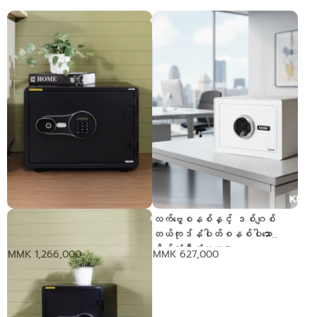
ဒစ်ဂျစ်တယ်လျှို့ဝှက်နံပါတ်
လက်ဗွေစနစ်နှင့် ဒစ်ဂျစ်
စနစ်နှင့် လက်ဗွေစနစ်ပါသော
တယ်ကုဒ်နံပါတ်စနစ်ပါသော
မီးခံသေတ္တာ။ 46 Kg
အိမ်သုံးမီးခံသေတ္တာ
MMK 1,266,000
MMK 627,000