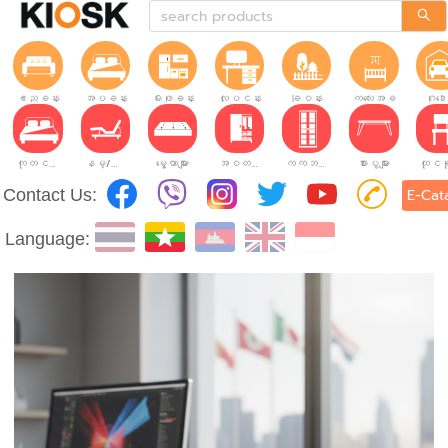
ဧည့်ခန်း
အိပ်ခန်း
မီးဖိုခန်း
လုပ်ငန်းခွင်
ခြံဝန်း
ကလေးအခန်း
ဂိုဒေ
ကုတင်များ
နိမ့်/မြင့်ချိန်ညှိနိုင်သော ကုတင်များ
မွေ့ယာများ
အဝတ်အစားဗီဒိုများ
ကက်ဘိနက်ဗီဒိုများ
စားပွဲများ
Contact Us:
E-Cat
Language: