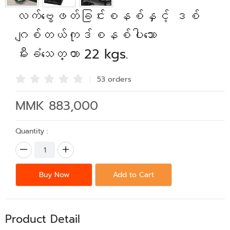
လက်ဗွေဖတ်ခြင်းစနစ်နှင့် ဒစ်
ဂျစ်တယ်ကုဒ်စနစ်ပါသော
မီးခံသေတ္တာ 22 kgs.
53 order
s
MMK 883,000
Quantity :
Buy Now
Add to Cart
Product Detail