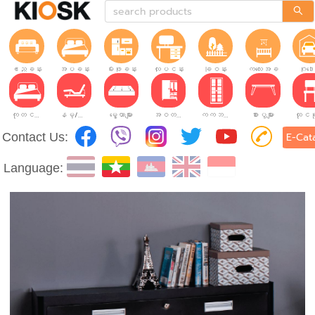
ဧည့်ခန်း
အိပ်ခန်း
မီးဖိုခန်း
လုပ်ငန်းခွင်
ခြံဝန်း
ကလေးအခန်း
ဂိုဒေ
ကုတင်များ
နိမ့်/မြင့်ချိန်ညှိနိုင်သော ကုတင်များ
မွေ့ယာများ
အဝတ်အစားဗီဒိုများ
ကက်ဘိနက်ဗီဒိုများ
စားပွဲများ
Contact Us:
E-Cat
Language: