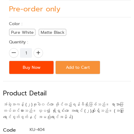
Pre-order only
Color :
Pure White
Matte Black
Quantity :
Buy Now
Add to Cart
Product Detail
အံဆွဲအကန့် (၂)ခုပါ၀င်သော ဖိုင်ထည့်ရန်ဗီရိုဖြစ်သည်။ ရာဘာခြေ
တပ်ဆင်ထားသည်။ လှပ၍ ရိုးရှင်းသော အရောင် (၂)မျိုးရှိသည်။ (အဖြူ
ရောင်စွတ်စွတ်နှင့် အမည်းရောင်အမှိန်)
Code
KU-404