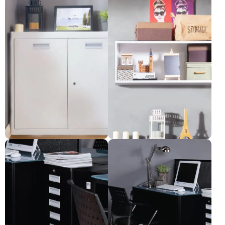
နှစ်ဖက်ဖွင့်တံခါး ကက်ဘိနက်
နံရံကပ်ဗီရိုငယ်။
Pre-order only
Pre-order only