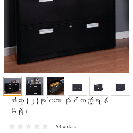
အံဆွဲ (၂)ခုပါသော ဖိုင်ထည့်ရန်
ဗီရို။
94 order
s