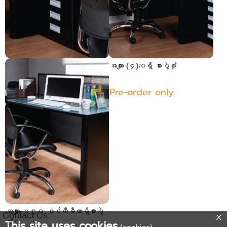
အံဆွဲ (၇)ခုပါသောဗီဒို
အလျား (၄)ပေရှိ စားပွဲခုံ
Pre-order only
Pre-order only
အလျား-၁၅၀ စင်တီမီတာရှိစားပွဲ
Contact Us:
ခုံ။
This site uses cookies