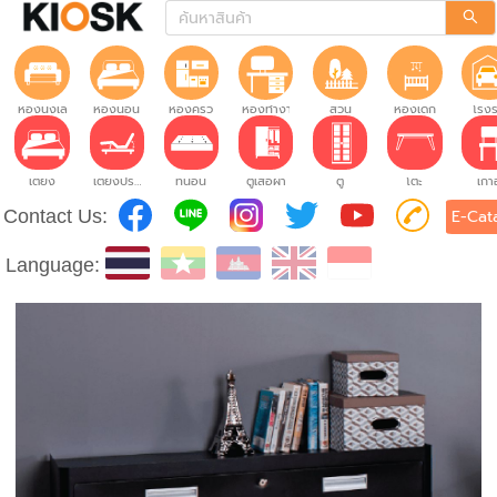
ห้องนั่งเล่น
ห้องนอน
ห้องครัว
ห้องทำงาน
สวน
ห้องเด็ก
โรง
เตียง
เตียงปรับระดับ
ที่นอน
ตู้เสื้อผ้า
ตู้
โต๊ะ
เก้าอ
Contact Us:
E-Cat
Language: