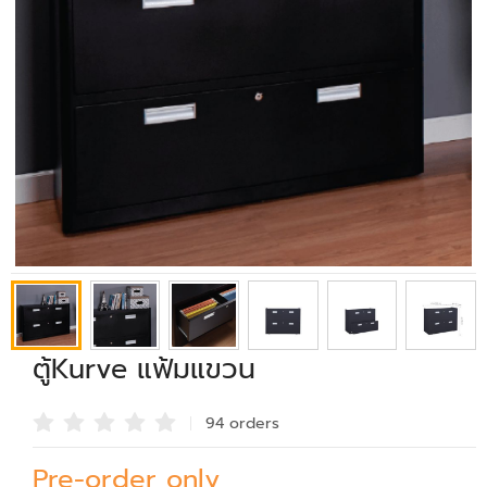
ตู้Kurve แฟ้มแขวน
94 order
s
Pre-order only