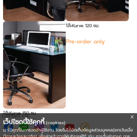
ตู้Kurve 7 ลิ้นชัก
โต๊ะKurve 120 ซม.
Pre-order only
Pre-order only
โต๊ะKurve 150 ซม.
Contact Us:
เว็ปไซดนี้ใช้คุกกี้
(cookies)
Pre-order only
เราใช้คุกกี้ในการจดจำผู้ใช้งาน โดยไม่ได้จัดเก็บข้อมูลส่วนบุคคล(ยกเว้นเมื่อ
มีการสมัครสมาชิก) เพื่อช่วยในการให้บริการผู้ใช้ เช่น การตั้งค่าภาษา การ