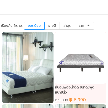
เรียงสินค้าตาม:
ยอดนิยม
ขายดี
ล่าสุด
ราคา
ที่นอนฟองน้ำอัด ขนาด5ฟุต
หนา8นิ้ว
฿ 6,990
฿ 9,000
ที่นอน Synda รุ่น Back Repose