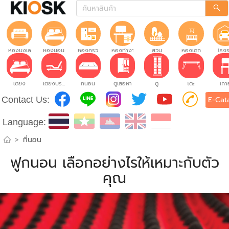
ห้องนั่งเล่น
ห้องนอน
ห้องครัว
ห้องทำงาน
สวน
ห้องเด็ก
โรง
เตียง
เตียงปรับระดับ
ที่นอน
ตู้เสื้อผ้า
ตู้
โต๊ะ
เก้าอ
Contact Us:
E-Cat
Language:
>
ที่นอน
ฟูกนอน เลือกอย่างไรให้เหมาะกับตัว
คุณ