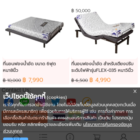
Pleasure ขนาด 6ฟุต
฿ 50,000
ที่นอนฟองน้ำอัด ขนาด 6ฟุต
ที่นอนฟองน้ำอัด สำหรับเตียงปรับ
หนา8นิ้ว
ระดับไฟฟ้ารุ่นFLEX-035 หนา5นิ้ว
฿ 7,990
฿ 4,990
฿ 10,000
฿ 6,500
Contact Us:
เว็ปไซดนี้ใช้คุกกี้
(cookies)
เราใช้คุกกี้ในการจดจำผู้ใช้งาน โดยไม่ได้จัดเก็บข้อมูลส่วนบุคคล(ยกเว้นเมื่อ
มีการสมัครสมาชิก) เพื่อช่วยในการให้บริการผู้ใช้ เช่น การตั้งค่าภาษา การ
Download E-Catalog
เลือกซื้อสินค้าในตระกร้าสินค้า การเสนอบริการสินค้า เป็นต้น โปรดกดปุ่ม
ยอมรับ หรือ คลิกเพื่อดูรายละเอียดเพิ่มเติม
นโยบายการคุ้มครองข้อมูล
ส่วนบุคคล