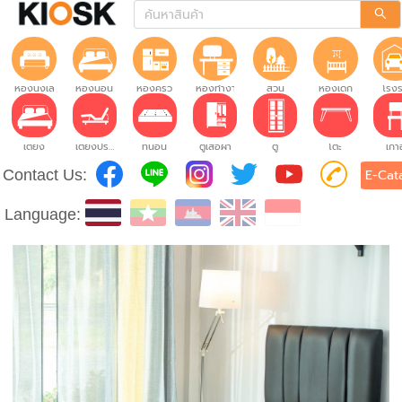
ห้องนั่งเล่น
ห้องนอน
ห้องครัว
ห้องทำงาน
สวน
ห้องเด็ก
โรง
เตียง
เตียงปรับระดับ
ที่นอน
ตู้เสื้อผ้า
ตู้
โต๊ะ
เก้าอ
Contact Us:
E-Cat
Language: