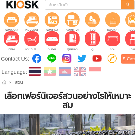
ห้องนั่งเล่น
ห้องนอน
ห้องครัว
ห้องทำงาน
สวน
ห้องเด็ก
โรง
เตียง
เตียงปรับระดับ
ที่นอน
ตู้เสื้อผ้า
ตู้
โต๊ะ
เก้าอ
Contact Us:
E-Cat
Language:
>
สวน
เลือกเฟอร์นิเจอร์สวนอย่างไรให้เหมาะ
สม