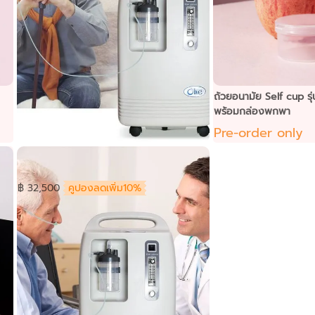
ถ้วยอนามัย Self cup รุ
พร้อมกล่องพกพา
Pre-order only
Olive เครื่องผลิตออกซิเจน ขนาด 10 ลิตร/
นาที รุ่น OLV 10S
฿ 32,500
คูปองลดเพิ่ม10%