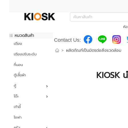
ห้อ
หมวดสินค้า
Contact Us:
เตียง
>
ผลิตภัณฑ์เป็นมิตรต่อสิ่งแวดล้อม
เตียงปรับระดับ
ที่นอน
KIOSK นำส
ตู้เสื้อผ้า
ตู้
โต๊ะ
เก้าอี้
โซฟา
ครัว