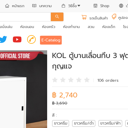
หน้าแรก
บทความ
วิธีซื้อ
Shop
เ
คูปอง
รถเข็นสินค้า
งนั่งเล่น
ห้องนอน
ห้องครัว
ห้องทำงาน
สวน
ห้องเด็ก
โร
E-Catalog
KOL ตู้บานเลื่อนทึบ 3 ฟุ
กุญแจ
106 order
s
฿ 2,740
฿ 3,690
สี :
ขาวครีม
ขาวครีม/ดำ
ขาวครีม/ฟ้า