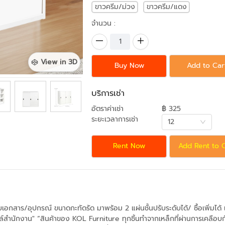
ขาวครีม/ม่วง
ขาวครีม/แดง
จำนวน :
View in 3D
Buy Now
Add to Car
บริการเช่า
อัตราค่าเช่า
฿ 325
ระยะเวลาการเช่า
12
Rent Now
Add Rent to 
็บเอกสาร/อุปกรณ์ ขนาดกะทัดรัด มาพร้อม 2 แผ่นชั้นปรับระดับได้/ ซื้อเพิ่ม
ตล์สำนักงาน" “สินค้าของ KOL Furniture ทุกชิ้นทำจากเหล็กที่ผ่านการเคลือบก