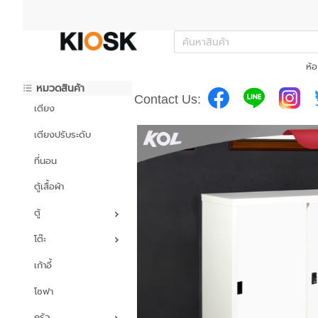
ห้อ
หมวดสินค้า
Contact Us:
เตียง
เตียงปรับระดับ
ที่นอน
ตู้เสื้อผ้า
ตู้
โต๊ะ
เก้าอี้
โซฟา
ครัว