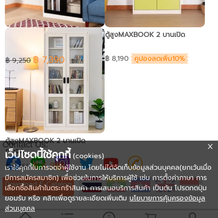
ตู้สูงMAXBOOK 2 บานเปิด
ตู้สูงMAXBOOK 2 บานเปิด
กระจก ลึก40ซม.
฿ 7,390
฿ 8,190
คูปองลดเพิ่ม10%
฿ 9,250
ตู้สูงMAXBOOK 2 บานเปิด
Contact Us:
กระจก
เว็ปไซดนี้ใช้คุกกี้
(cookies)
฿ 6,855
฿ 8,460
เราใช้คุกกี้ในการจดจำผู้ใช้งาน โดยไม่ได้จัดเก็บข้อมูลส่วนบุคคล(ยกเว้นเมื่อ
มีการสมัครสมาชิก) เพื่อช่วยในการให้บริการผู้ใช้ เช่น การตั้งค่าภาษา การ
Download E-Catalog
เลือกซื้อสินค้าในตระกร้าสินค้า การเสนอบริการสินค้า เป็นต้น โปรดกดปุ่ม
ยอมรับ หรือ คลิกเพื่อดูรายละเอียดเพิ่มเติม
นโยบายการคุ้มครองข้อมูล
ส่วนบุคคล