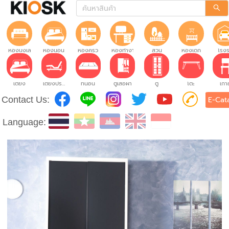
ห้องนั่งเล่น
ห้องนอน
ห้องครัว
ห้องทำงาน
สวน
ห้องเด็ก
โรง
เตียง
เตียงปรับระดับ
ที่นอน
ตู้เสื้อผ้า
ตู้
โต๊ะ
เก้าอ
Contact Us:
E-Cat
Language: